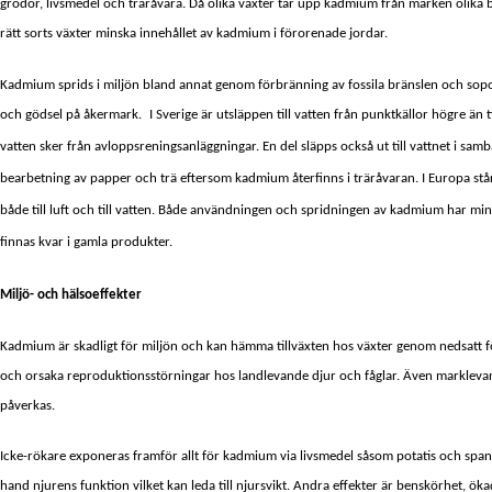
grödor, livsmedel och träråvara. Då olika växter tar upp kadmium från marken olika 
rätt sorts växter minska innehållet av kadmium i förorenade jordar.
Kadmium sprids i miljön bland annat genom förbränning av fossila bränslen och sop
och gödsel på åkermark.
I Sverige är utsläppen till vatten från punktkällor högre än til
vatten sker från avloppsreningsanläggningar. En del släpps också ut till vattnet i sa
bearbetning av papper och trä eftersom kadmium återfinns i träråvaran. I Europa står
både till luft och till vatten.
Både användningen och spridningen av kadmium har min
finnas kvar i gamla produkter.
Miljö- och hälsoeffekter
Kadmium är skadligt för miljön och kan hämma tillväxten hos växter genom nedsatt för
och orsaka reproduktionsstörningar hos landlevande djur och fåglar.
Även marklevan
påverkas.
Icke-rökare exponeras framför allt för kadmium via livsmedel såsom potatis och spa
hand njurens funktion vilket kan leda till njursvikt. Andra effekter är benskörhet, ök