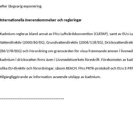
efter långvarig exponering.
Internationella överenskommelser och regleringar
Kadmium regleras bland annat av FN:s Luftvårdskonvention (CLRTAP), samt av EU:s Luf
Vattendirektiv (2000/60/EG),
Grundvattendirektiv (2006/118/EG), Dricksvattendirek
(86/278/EEG) och Förordning om gränsvärden för vissa främmande ämnen i livsmed
kadmium i dricksvatten finns även i Livsmedelsverkets föreskrift.
Förekomsten av kadm
olika EU-direktiv och förordningar, såsom REACH.
FN:s PRTR-protokoll och EU:s E-PR
tillgängliggörande av information avseende utsläpp av kadmium.
------------------------------------